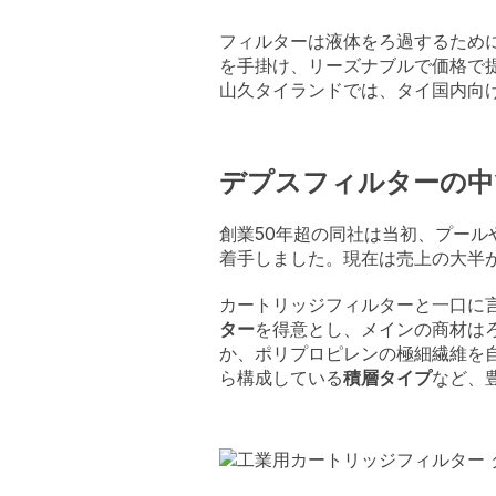
フィルターは液体をろ過するため
を手掛け、リーズナブルで価格で
山久タイランドでは、タイ国内向
デプスフィルターの中
創業50年超の同社は当初、プー
着手しました。現在は売上の大半
カートリッジフィルターと一口に
ター
を得意とし、メインの商材は
か、ポリプロピレンの極細繊維を
ら構成している
積層タイプ
など、