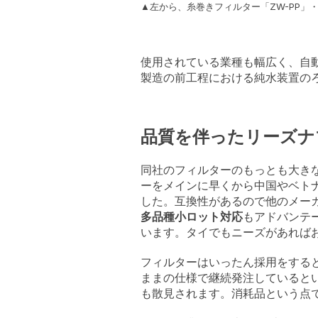
▲左から、糸巻きフィルター「ZW-PP」
使用されている業種も幅広く、自
製造の前工程における純水装置の
品質を伴ったリーズナ
同社のフィルターのもっとも大き
ーをメインに早くから中国やベト
した。互換性があるので他のメー
多品種小ロット対応
もアドバンテ
います。タイでもニーズがあれば
フィルターはいったん採用をする
ままの仕様で継続発注していると
も散見されます。消耗品という点