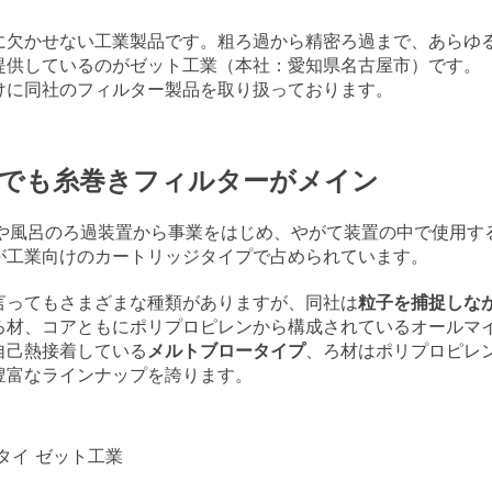
に欠かせない工業製品です。粗ろ過から精密ろ過まで、あらゆ
提供しているのがゼット工業（本社：愛知県名古屋市）です。
けに同社のフィルター製品を取り扱っております。
でも糸巻きフィルターがメイン
ルや風呂のろ過装置から事業をはじめ、やがて装置の中で使用す
が工業向けのカートリッジタイプで占められています。
言ってもさまざまな種類がありますが、同社は
粒子を捕捉しな
ろ材、コアともにポリプロピレンから構成されているオールマ
自己熱接着している
メルトブロータイプ
、ろ材はポリプロピレ
豊富なラインナップを誇ります。