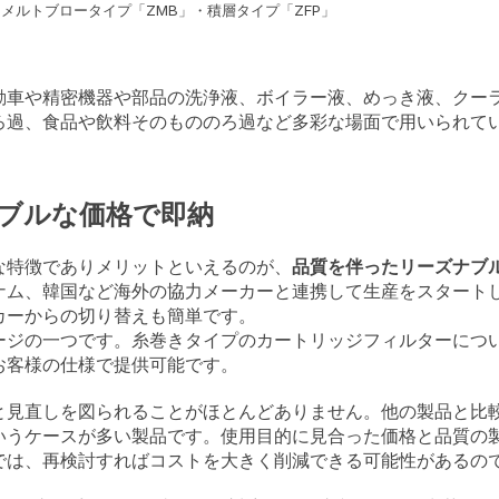
・メルトブロータイプ「ZMB」・積層タイプ「ZFP」
動車や精密機器や部品の洗浄液、ボイラー液、めっき液、クー
ろ過、食品や飲料そのもののろ過など多彩な場面で用いられて
ブルな価格で即納
な特徴でありメリットといえるのが、
品質を伴ったリーズナブ
ナム、韓国など海外の協力メーカーと連携して生産をスタート
カーからの切り替えも簡単です。
ージの一つです。糸巻きタイプのカートリッジフィルターにつ
お客様の仕様で提供可能です。
と見直しを図られることがほとんどありません。他の製品と比
いうケースが多い製品です。使用目的に見合った価格と品質の
では、再検討すればコストを大きく削減できる可能性があるの