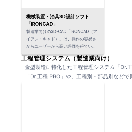
機械装置・治具3D設計ソフト
「IRONCAD」
製造業向けの3D-CAD「IRONCAD（ア
イアン・キャド）」は、操作の容易さ
からユーザーから高い評価を得ていま
す。 直線形状の多い装置や治具などの
工程管理システム（製造業向け）
機械設計では、従来の３D-CADのよう
金型製造に特化した工程管理システム「Dr
にほとんどスケッチを描く必要がな
く、ソフトウェア上で簡単に3D設計
「Dr.工程 PRO」や、工程別・部品別など
（モデリング）が可能です。 機械装
置・専用機・治具などのファクトリー
オートメーション（自動化）の設計に
とても適しています。