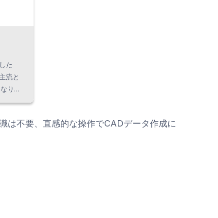
した
が主流と
になりつ
何よりも
だわり開
識は不要、直感的な操作でCADデータ作成に
ながら多
外形計算
のエコノ