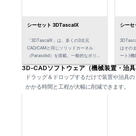
シーセット 3DTascalX
シーセット
「3DTascalX」は、多くの3次元
3DTa
CAD/CAMと同じソリッドカーネル
はそのま
（Parasolid）を搭載。一般的なポリゴ
ート)
ンビューワでは真似できない最大ナノ
ォーマン
3D-CADソフトウェア（機械装置・治
（10⁻⁹）オーダまでの高精度な相対計測
NX、C
ドラッグ＆ドロップするだけで装置や治具の
や任意座標からの絶対計測を実現しま
標準化
した。3Dモデルを様々な表現で確認で
3DCA
かかる時間と工程が大幅に削減できます。
き、2D図面への変更も簡単です。
に登場