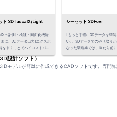
 3DTascalX/Light
シーセット 3DFovi
scalXの計測・検証・図面化機能
｢もっと手軽に3Dデータを確認
まに、3Dデータ出力(エクスポ
い｣。3Dデータでのやり取り
機能を省くことでハイコストパフ
なった製造業では、当たり前
ス化を実現。CATIA V5、
つあるニーズに答えるため、
具3D設計ソフト）
reoなどのインターフェースを
「シンプル」であることにこ
３Dモデルが簡単に作成できるCADソフトです。専門知
することで、ハイスペック
発しました。シンプルであり
Dビューワとしての完成形がつい
彩な表示機能や、簡易体積・
です。
機能などを備えた3Dビューワ
ミーモデルです。