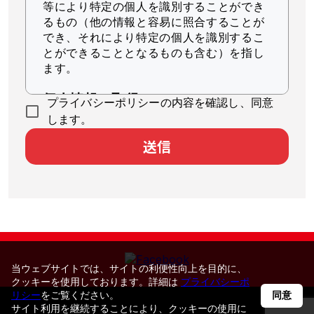
等により特定の個人を識別することができ
るもの（他の情報と容易に照合することが
でき、それにより特定の個人を識別するこ
とができることとなるものも含む）を指し
ます。
個人情報の取得
プライバシーポリシーの内容を確認し、同意
当社は、適法かつ公正な手段によって個人
します。
情報を取得します。
送信
個人情報の利用
当社は、個人情報を、以下に示す目的の範
囲内で、業務の遂行上必要な限りにおいて
利用します。
本サービスのユーザ個人に対して最適
化された情報を配信するため
当ウェブサイトでは、サイトの利便性向上を目的に、
統計的分析により本サービスの品質向
クッキーを使用しております。詳細は
プライバシーポ
リシー
をご覧ください。
同意
上に役立てるため
サイト利用を継続することにより、クッキーの使用に
本サービスに対するお問い合わせへの