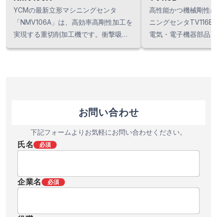
YCMの最新立形マシニングセンタ
高性能かつ機械剛性に
「NMV106A」は、高効率高剛性加工を
ニングセンタTV116
実現する重切削加工機です。衝撃吸収
電気・電子機器部品、
性と耐摩耗性を兼ね備えた角スライド
広く使用されています。
摺動面を採用。きさげ加工を施した摺
ベース構造は、台湾・
動面が、安定した送りと、耐久性を維
で特許を取得。高剛性
持します。広く設計されたY軸摺動面
鋳鉄により、動的精度
は、金型加工には最適です。
び耐久性を提供。さら
機械占有面積を実現し
お問い合わせ
下記フォームよりお気軽にお問い合わせください。
氏名
必須
企業名
必須