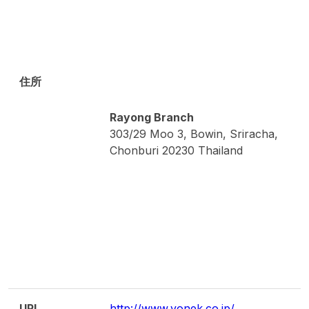
住所
Rayong Branch
303/29 Moo 3, Bowin, Sriracha,
Chonburi 20230 Thailand
URL
http://www.yonek.co.jp/