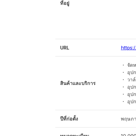
ที่อยู่
URL
https:/
・ จัดห
・ อุปก
・ วาล
สินค้าและบริการ
・ อุปก
・ อุปก
・ อุปก
ปีที่ก่อตั้ง
พฤษภา