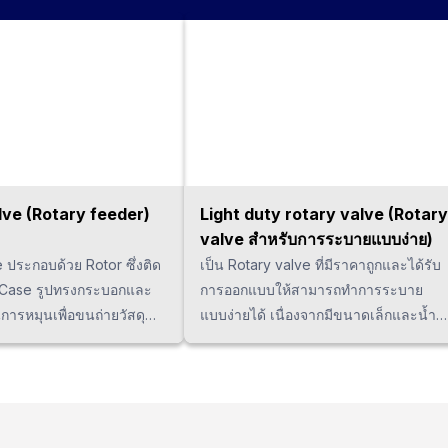
lve (Rotary feeder)
Light duty rotary valve (Rotary
valve สำหรับการระบายแบบง่าย)
 ประกอบด้วย Rotor ซึ่งติด
เป็น Rotary valve ที่มีราคาถูกและได้รับ
ใน Case รูปทรงกระบอกและ
การออกแบบให้สามารถทำการระบาย
การหมุนเพื่อขนถ่ายวัสดุ
แบบง่ายได้ เนื่องจากมีขนาดเล็กและน้ำ
ได้รับการบรรจุจากทางด้านบน
หนักเบา จึงสามารถติดตั้งในพื้นที่จำกัด
พื่อป้อนหรือระบายออกจาก
อาทิ ด้านใต้ของเครื่อง Dust collector
ลิต บริษัทเราสามารถ
ฯลฯ ได้ ท่านสามารถเลือก Rotor ได้ทั้ง
ำหนด Spec ตามวัตถุดิบ
แบบที่ทำจากเหล็กหรือเรซิ่น โพลียูรีเทน
ี่ใช้งาน, ปริมาณ ฯลฯ ได้
ได้ ทั้งนี้กรุณาระมัดระวังเนื่องจาก