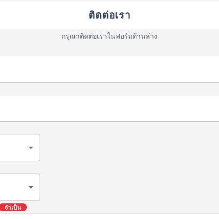
ือกอุปกรณ์ที่เหมาะสมที่สุด
Rotary valve ที่ได้รับการออกแบบให้
ติดต่อเรา
การของท่านจาก Option ที่
ทำการระบายแบบง่ายนี้อาจไม่รองรับกับ
ากหลาย อาทิ รุ่น Scraper
ลักษณะบางอย่างของเครื่องจักรที่ใช้งาน
กรุณาติดต่อเราในฟอร์มด้านล่าง
้อมใบพัดสำหรับจัดการกับ
อาทิ มีการสึกหรอ, เกาะติด, ยึดแน่น, แรง
ิด, รุ่น Blow through type ที่
ดันสูง ฯลฯ ได้
ท่อสำหรับขนถ่ายเข้ากับ
ตรงและสามารถใช้งานบน
จำเป็น