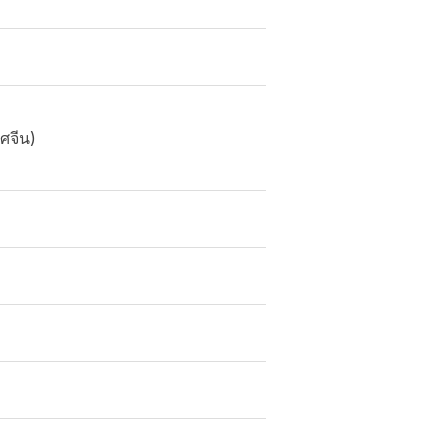
ศจีน)