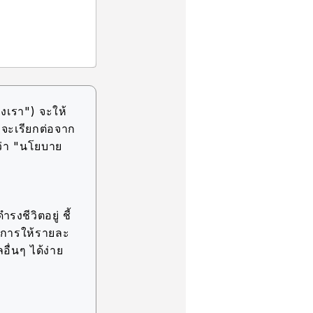
งเรา") จะให้
(จะเรียกต่อจาก
ว่า "นโยบาย
รงชีวิตอยู่ ชี้
ละการให้รายละ
อื่นๆ ได้ง่าย