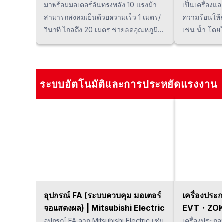
มาพร้อมมอเตอร์อันทรงพลัง 10 แรงม้า
เป็นเครื่องแ
สามารถส่งลมเย็นด้วยความเร็ว 1 เมตร/
ความร้อนให้
วินาที ไกลถึง 20 เมตร ช่วยลดอุณหภูมิ
เช่น น้ำ โดยใ
สัมผัสได้ประมาณ 4°C และส่งลมเย็นได้
อากาศ โดยเร
ครอบคลุมพื้นที่กว้างกว่าเครื่องปรับอากาศ
จดสิทธิบัตร
โดยไม่ได้รับผลกระทบจากความชื้น แตก
ตามแนวแกน พ
ต่างจากระบบพ่นน้ำ ระบบทำความเย็น
ทาวเวอร์ หล
ระบบอัตโนมัติและการประหยัดแรงงาน
แบบระเหย หรือเครื่องทำความเย็นเฉพาะ
เครื่องปรับ
จุด ระบบนี้ให้ลมเย็นที่สม่ำเสมอ เหมาะ
โรงงานต่าง 
สำหรับการรับมือกับความร้อนในโรงงาน
ผลิตภัณฑ์ที
ขนาดเล็กและขนาดกลาง เช่น โรงงาน
ต่าง ๆ เช่น 
และโรงยิม เป็นต้น
พลังงาน ประห
ขาว และมุ่งมั
คุณภาพสูงไป
อุปกรณ์ FA (ระบบควบคุม มอเตอร์
เครื่องประ
จอแสดงผล) | Mitsubishi Electric
EVT・ZO
อุปกรณ์ FA จาก Mitsubishi Electric เช่น
เครื่องประกอ