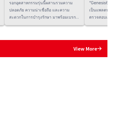
รอกอุตสาหกรรมรุ่นนี้ผสานรวมความ
“Genesis64” จาก Mits
ปลอดภัย ความน่าเชื่อถือ และความ
เป็นแพลตฟอร์ม SCADA
สะดวกในการบำรุงรักษา มาพร้อมเบรก
ตรวจสอบและวิเคราะห์ข
แบบ Traverse ที่ปรับแรงบิดได้ และ
และการผลิตแบบเรียลไทม
ระบบตรวจสอบความปลอดภัยพร้อม
RYOSHO (Thailand) พ
ฟังก์ชันตรวจจับการโอเวอร์โหลดและ
ออกแบบและพัฒนาระบ
การตก ช่วยลดความเสี่ยงในสถานที่
การใช้ประโยชน์จากข้อ
View More
ทำงาน ดีไซน์ที่แข็งแรงทนทานเหมาะ
กับระบบควบคุม PLC 
สำหรับการใช้งานในระยะยาว ทำงานได้
อย่างเป็นทางการในป
เงียบ และสร้างสภาพแวดล้อมการทำงาน
แม้จะเป็นบริษัทการค้า
ที่สะดวกสบายได้
สามารถด้านการพัฒน
SCADA จึงทำให้สามารถ
เทคนิคได้อย่างครบวง