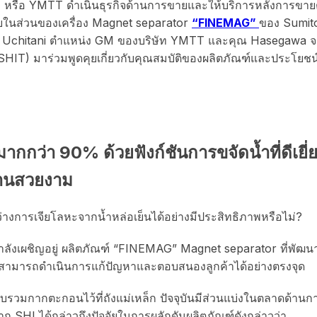
หรือ YMTT ดำเนินธุรกิจด้านการขายและให้บริการหลังการขายตั้
ทยในส่วนของเครื่อง Magnet separator
“FINEMAG”
ของ Sumit
คุณ Uchitani ตำแหน่ง GM ของบริษัท YMTT และคุณ Hasegawa 
ว่า SHIT) มาร่วมพูดคุยเกี่ยวกับคุณสมบัติของผลิตภัณฑ์และประโ
ว่า 90% ด้วยฟังก์ชันการขจัดน้ำที่ดีเยี่ยม
านสวยงาม
การเจียโลหะจากน้ำหล่อเย็นได้อย่างมีประสิทธิภาพหรือไม่?
่งกำลังเผชิญอยู่ ผลิตภัณฑ์ “FINEMAG” Magnet separator ที่พ
I )สามารถดำเนินการแก้ปัญหาและตอบสนองลูกค้าได้อย่างตรงจุด
บรวมกากตะกอนไว้ที่ถังแม่เหล็ก ปัจจุบันมีส่วนแบ่งในตลาดด้านกา
HI ได้กล่าวถึงปัจจัยในการผลักดันผลิตภัณฑ์ดังกล่าวว่า