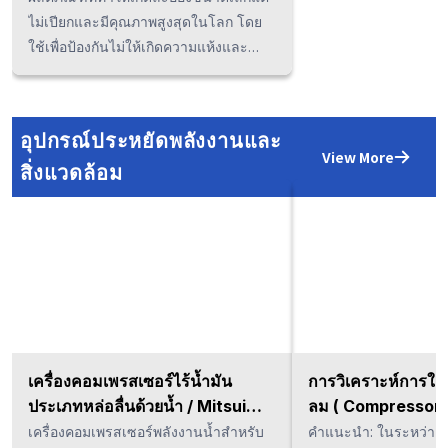
เป็นสิ่งจำเป็นต่อระบบการจัดการความ
ไม่เปียกและมีคุณภาพสูงสุดในโลก โดย
ปลอดภัยในอาหาร อาทิ HACCP,
ใช้เพื่อป้องกันไม่ให้เกิดความแห้งและ
FSSC22000 ฯลฯ เป็นอย่างมาก หากท่าน
ไฟฟ้าสถิตในไลน์การผลิต ซึ่งจะมีส่วน
กำลังมองหาไส้กรองที่ใช้สำหรับลมอัด
ช่วยในการปรับปรุงคุณภาพของ
อากาศที่มีประสิทธิภาพสูงแล้ว ท่าน
ผลิตภัณฑ์ ลดอัตรางานเสียและเพิ่มความ
อุปกรณ์ประหยัดพลังงานและ
สามารถปรึกษาบริษัทของเราได้ในทันที
ปลอดภัยในอุตสาหกรรมประเภทต่างๆ
View More
สิ่งแวดล้อม
เช่น ป้องกันการเกิดไฟฟ้าสถิตใน
กระบวนการประกอบ ติดตั้งและตรวจสอบ
ตลอดจนป้องกันการเกาะของฝุ่นและเศษ
ผงในกระบวนการพ่นสีรวมไปถึงป้องกัน
การเกิดอัคคีภัย โดยเมื่อเทียบกับการ
ทำความชื้นแบบไอน้ำแล้ว ค่าใช้จ่ายใน
การดำเนินงานจะลดลงประมาณ 1/5
เครื่องคอมเพรสเซอร์ไร้น้ำมัน
การวิเคราะห์การใช้
ประเภทหล่อลื่นด้วยน้ำ / Mitsui
ลม ( Compressor 
Seiki
เครื่องคอมเพรสเซอร์พลังงานน้ำสำหรับ
คำแนะนำ: ในระหว่างกา