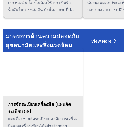
การหล่อลื่น โดยไม่ต้องใช้จาระบีหรือ
Compressor )ขณะทำ
น้ำมันในการหล่อลื่น ดังนั้นอากาศที่ปล่อย
กลาง ผลจากการเปลี่ยน
ออกมาจึงเป็นอากาศที่สะอาด ไม่มีละออง
compressor ทำให้คา
น้ำมันแม้แต่น้อย สามารขจัดคราบน้ำมัน
การใช้พลังงานลงได้ 13
กลิ่นน้ำมันและรอยเปื้อนจากน้ำมันได้ อีก
Compressor ทำงาน 7,
มาตรการด้านความปลอดภัย
ทั้ง เนื่องจากไม่จำเป็นต้องใช้ไส้กรอง
สามารถลดค่าใช้จ่ายลง
View More
สุขอนามัยและสิ่งแวดล้อม
สำหรับกำจัดน้ำมัน ทำให้สามารถลดค่า
300,000THB/ปี (3.3B
บำรุงรักษาและลดของเสียจาก
เสนอให้ใช้ Compress
อุตสาหกรรมได้
(19.5m3/min) หรือ 55
(19.0m3/min)
การจัดระเบียบเครื่องมือ (แผ่นจัด
ระเบียบ 5S)
แผ่นที่จะช่วยจัดระเบียบและจัดการเครื่อง
มือและเครื่องเขียนได้อย่างง่ายดาย