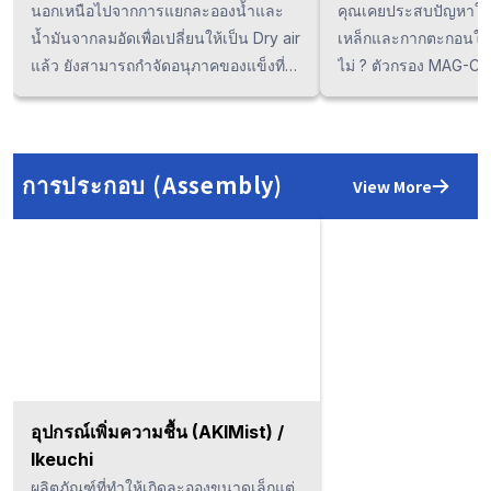
Maeda Shell
นอกเหนือไปจากการแยกละอองน้ำและ
คุณเคยประสบปัญหาใน
น้ำมันจากลมอัดเพื่อเปลี่ยนให้เป็น Dry air
เหล็กและกากตะกอนในน
แล้ว ยังสามารถกำจัดอนุภาคของแข็งที่มี
ไม่ ? ตัวกรอง MAG-CA
ขนาดใหญ่กว่า 0.01μm ได้อีกด้วย พร้อม
ที่สามารถกำจัดเศษผงเ
ติดตั้ง 3 element ไว้ในเครื่องเดียว ถือ
จากของเหลวได้อย่างง่า
เป็น Air filter ที่สามารถเพิ่มความสะอาด
ของแม่เหล็ก ดูแลบำรุ
ให้กับ Compressor air, มีประสิทธิภาพสูง
ลดค่าใช้จ่ายในการเปลี
การประกอบ (Assembly)
View More
และช่วยประหยัดพลังงาน อีกท้ัง Element
นอกจากนี้ยังป้องกันรอย
ที่ใช้ในการกรองละอองน้ำมันนั้นยัง
ในขั้นตอนการตัดเฉือน
สามารถช่วยป้องกันการสูญเสียแรงดัน
งานของใบมีดได้อีกด้ว
จากการถ่ายเทอากาศจากภายนอกเข้าสู่
ภายในได้อีกด้วย ทำให้มีอายุการใช้งานที่
ยาวนานและสามารถกำจัดอนุภาคที่มี
ขนาดเล็กได้ นอกจากนี้ยังมี Spec ที่ช่วย
ป้องกันและฆ่าเชื้อแบคทีเรียที่สามารถนำ
ไปใช้ในกับอุตสาหกรรมการผลิตอาหาร,
อุปกรณ์เพิ่มความชื้น (AKIMist) /
เครื่องสำอาง, ยาและเวชภัณฑ์ได้อีกด้วย
Ikeuchi
การควบคุมคุณภาพของลมอัดอากาศถือ
ผลิตภัณฑ์ที่ทำให้เกิดละอองขนาดเล็กแต่