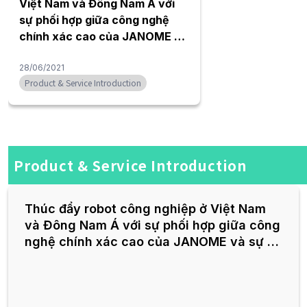
Việt Nam và Đông Nam Á với
sự phối hợp giữa công nghệ
chính xác cao của JANOME và
sự hỗ trợ kỹ thuật tại địa
phương của Hibex Viêt Nam.
28/06/2021
Product & Service Introduction
Product & Service Introduction
Thúc đẩy robot công nghiệp ở Việt Nam
và Đông Nam Á với sự phối hợp giữa công
nghệ chính xác cao của JANOME và sự hỗ
trợ kỹ thuật tại địa phương của Hibex Viêt
Nam.