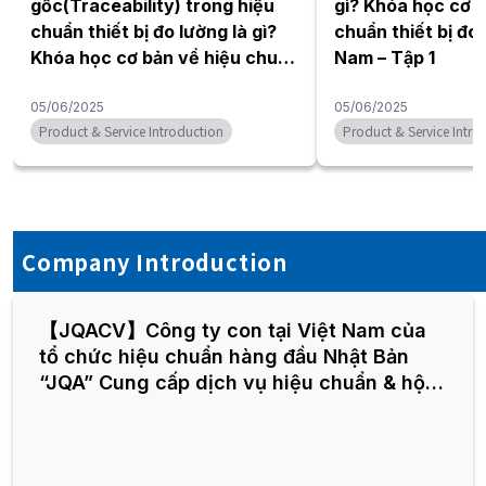
gốc(Traceability) trong hiệu
gì? Khóa học cơ b
chuẩn thiết bị đo lường là gì?
chuẩn thiết bị đo 
Khóa học cơ bản về hiệu chuẩn
Nam – Tập 1
thiết bị đo lường tại Việt Nam –
Tập 2
05/06/2025
05/06/2025
Product & Service Introduction
Product & Service Intro
Company Introduction
【JQACV】Công ty con tại Việt Nam của
tổ chức hiệu chuẩn hàng đầu Nhật Bản
“JQA” Cung cấp dịch vụ hiệu chuẩn & hội
thảo tùy chỉnh cho thị trường Việt Nam