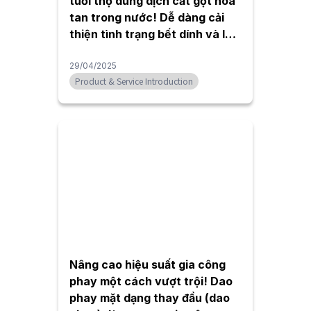
tuổi thọ dung dịch cắt gọt hòa
tan trong nước! Dễ dàng cải
thiện tình trạng bết dính và loại
bỏ mùi hôi với "Coolant Fresh
CF-50" của NMC.
29/04/2025
Product & Service Introduction
Nâng cao hiệu suất gia công
phay một cách vượt trội! Dao
phay mặt dạng thay đầu (dao