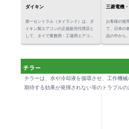
ダイキン
三菱電機・
第一セントラル（タイランド）は、ダ
お客様の使
イキン製エアコンの正規販売代理店と
て、日本の
して、タイで業務用・工場用エアコン
品の中から
を販売しています。 工場や倉庫の新
いただくことがで
築・改築、改装、移転などを機に空調
設置する現
設備工事をご検討の際は、省エネを考
に最適なエ
慮した最適な設備をご提案いたしま
可能です。 空調設備のことなら、タイ
チラー
す。
で400件以
チラーは、水や冷却液を循環させ、工作機械
お任せくだ
期待する効果が発揮されない等のトラブルの