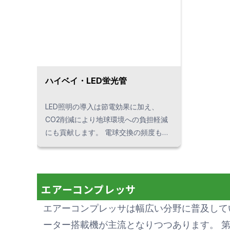
ハイベイ・LED蛍光管
LED照明の導入は節電効果に加え、
CO2削減により地球環境への負担軽減
にも貢献します。 電球交換の頻度も減
ることから、高所作業による危険率の
低減も期待できるなど、多くのメリッ
トがあります。 タイにおけるLED照明
導入は、400件以上の導入実績を持つ
エアーコンプレッサ
当社にご相談ください。 ※取り扱いメ
エアーコンプレッサは幅広い分野に普及して
ーカー : NDA／L-eeDo／Toshiba／
Kowa／Panasonic／KC GLOBAL 等 そ
ーター搭載機が主流となりつつあります。 