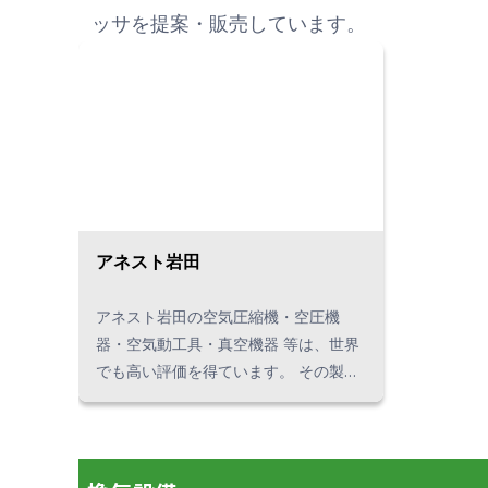
の他、タイローカルメーカーの取り扱
ッサを提案・販売しています。
いもあります。
アネスト岩田
アネスト岩田の空気圧縮機・空圧機
器・空気動工具・真空機器 等は、世界
でも高い評価を得ています。 その製品
群は、省エネルギー・エアの品質改
善・オイルフリーや環境への対応にも
配慮しています。 第一セントラル（タ
イランド）は、タイでアネスト岩田の