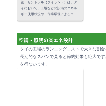
第一セントラル（タイランド）は、タ
イにおいて、工場などの設備のエネル
ギー使用状況や、作業環境によるエネ
ルギー効率の診断サービスを提供して
います。 例えば、電気消費量について
は、使用状況に加えて電気代や投資回
収も含めた総合的な診断を行ないま
空調・照明の省エネ設計
す。 さらに作業場の温度・湿度や空気
タイの工場のランニングコストで大きな割合
循環の効率性なども診断し、結果を具
体的な数字にしてレポートします。 診
長期的なスパンで見ると節約効果も絶大です
断結果に基づいた、具体的な省エネ・
を行ないます。
省コスト案もご提案します。