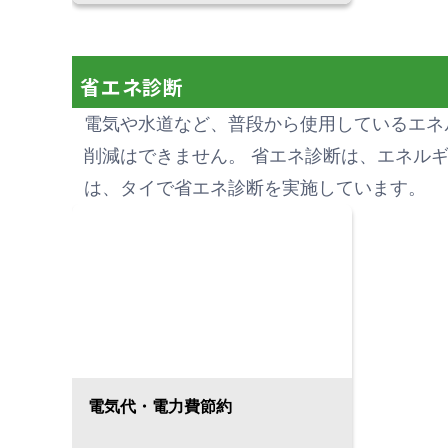
重要であり、状況によって換気する方
法は異なります。 換気扇などの換気設
備に加え、ダクトを使用した排気型換
気システムを併用すれば、さらに高い
省エネ診断
換気効果を得ることができます。 当社
電気や水道など、普段から使用しているエネ
は、日本での長年の経験とノウハウを
活用し、タイの生産現場の空調設備の
削減はできません。 省エネ診断は、エネル
改善をサポート。 お客様の使用環境に
は、タイで省エネ診断を実施しています。
適した換気設備をご提案し、設計から
施工までワンストップで対応いたしま
す。
電気代・電力費節約