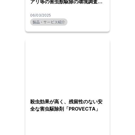
アリ等の害虫獣駆除の環境調査か
ら解決までワンストップで行いま
す
06/03/2025
製品・サービス紹介
殺虫効果が高く、残留性のない安
全な害虫駆除剤「PROVECTA」