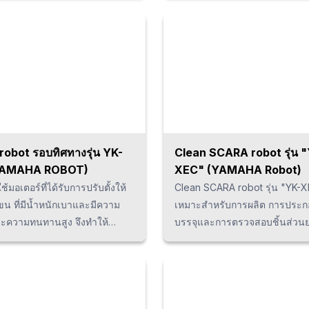
. ทำให้เคลื่อนที่ได้อย่างรวดเร็ว
ในการเคลื่อนที่ ฯลฯ ให้ดีมากยิ่งข
ี้ โครงสร้างแบบไร้สายพานและ
สามารถใช้งานได้หลากหลายแล
บบน้ำหนักที่เบายังทำให้มีความ
เพิ่มประสิทธิภาพการผลิตได้ หาก
ูง
ความสนใจใน Scara robot ใน
ประเทศไทยของบริษัท YAMAHA ซ
ประสบการณ์มามากกว่า 40 ปีแล
ปรึกษาบริษัทเราได้ในทันที
robot รอบทิศทางรุ่น YK-
Clean SCARA robot รุ่น 
YAMAHA ROBOT)
XEC" (YAMAHA Robot)
้มอเตอร์ที่ได้รับการปรับตั้งให้
Clean SCARA robot รุ่น "YK-
ขน ที่มีน้ำหนักเบาและมีความ
เหมาะสำหรับการผลิต การประก
ะความทนทานสูง จึงทำให้
บรรจุและการตรวจสอบชิ้นส่วน
ำหนดตำแหน่งได้อย่างแม่นยำ
ที่อยู่ในห้องคลีนรูม โดยให้กา
กตัวเครื่องมีขนาดเล็กจึงสามารถ
ที่แม่นยำและมีความเร็วสูง อีกทั้ง
้นที่ติดตั้งได้อย่างอิสระ จากการ
ประสิทธิภาพด้านต้นทุนที่ให้ความ
olver (อุปกรณ์ตรวจจับตำแหน่ง
จึงนำไปสู่การปรับปรุงประสิทธิ
ยแรงแม่เหล็ก) ทำให้มีความ
ผลิตและลดการใช้แรงงานคนใน