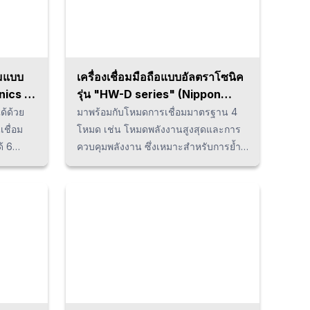
อมแบบ
เครื่องเชื่อมมือถือแบบอัลตราโซนิค
nics /
รุ่น "HW-D series" (Nippon
Avionics)
ด้ด้วย
มาพร้อมกับโหมดการเชื่อมมาตรฐาน 4
เชื่อม
โหมด เช่น โหมดพลังงานสูงสุดและการ
้ 6
ควบคุมพลังงาน ซึ่งเหมาะสำหรับการย้ำ
หมาะ
ชิ้นส่วนพลาสติก ฟังก์ชันแสดงผลการ
โลหะผสม
เชื่อมทำให้การตั้งค่าเงื่อนไขและตรวจ
ชันตรวจ
สอบข้อบกพร่องเป็นเรื่องง่าย นอกจากนี้ยัง
ส่งออก
รองรับการติดตั้งบนเครื่องจักรอัตโนมัติ
ินชิ้น
ป้องกันการเกิดข้อผิดพลาด และการเชื่อม
นระบบ
ต่อกับเครื่องนับช็อตอีกด้วย เครื่องนี้ถือ
ควบคุม
เป็นเครื่องเชื่อมจุดอัลตราโซนิกที่มี
ประสิทธิภาพการทำงานและความ
อเนกประสงค์ดีเยี่ยม