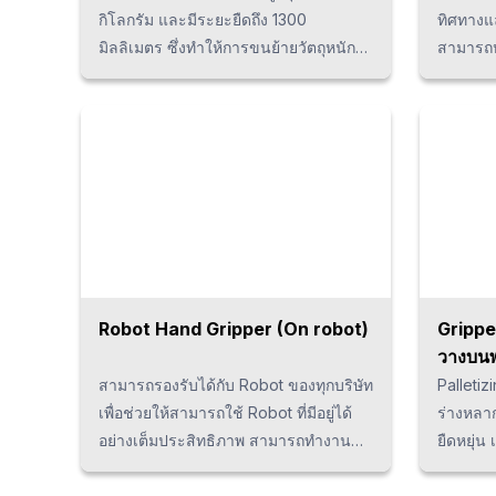
กิโลกรัม และมีระยะยืดถึง 1300
ทิศทางแล
มิลลิเมตร ซึ่งทำให้การขนย้ายวัตถุหนัก
สามารถหย
ในพื้นที่จำกัดเป็นไปอย่างสะดวกสบาย
รูปร่างของชิ้นงา
เหมาะสำหรับการใช้งานในหลากหลาย
feeder 
ทั้งในอุตสาหกรรมการผลิตและโลจิสติกส์
ปรึกษาบร
เช่น การหยิบจับวัตถุจากระบบสายพาน
ลำเลียง การขนย้ายวัตถุไปยังแผ่นพาเลท
รวมถึงงานที่ต้องการแรงบิดสูงในการขัน
สกรู ซึ่งสามารถปรับใช้งานได้อย่างมี
ประสิทธิภาพ
Robot Hand Gripper (On robot)
Grippe
วางบน
สามารถรองรับได้กับ Robot ของทุกบริษัท
Palletiz
เพื่อช่วยให้สามารถใช้ Robot ที่มีอยู่ได้
ร่างหลา
อย่างเต็มประสิทธิภาพ สามารถทำงาน
ยืดหยุ่น
ร่วมกันระหว่างCollaborative robotละ
พาเลทแบ
Robot สำหรับงานเบาได้และติดตั้งได้
หมุนเวีย