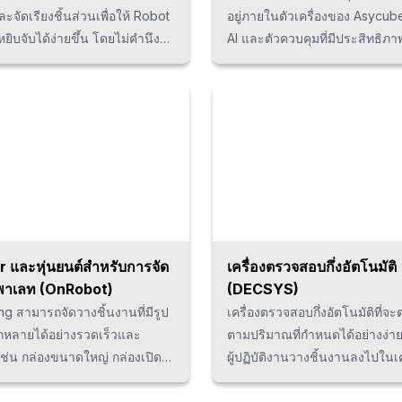
ะจัดเรียงชิ้นส่วนเพื่อให้ Robot
อยู่ภายในตัวเครื่องของ Asycub
ิบจับได้ง่ายขึ้น โดยไม่คำนึงถึง
AI และตัวควบคุมที่มีประสิทธิภาพ
น หากเป็นเรื่อง Part
สามารถตั้งค่าด้วย 3 ขั้นตอนง่าย
ในประเทศไทยแล้ว สามารถ
ความเรียบง่ายและใช้งานได้อย่
ิษัทของเราได้ในทันที
ง่ายดาย จึงสามารถสร้างหรือ
เปลี่ยนแปลงกำหนดการตั้งค่าชิ้น
ภายในเวลาไม่กี่วินาที ส่งผลให้
เวลาในการทำงานมากยิ่งขึ้น
r และหุ่นยนต์สำหรับการจัด
เครื่องตรวจสอบกึ่งอัตโนมัติ
พาเลท (OnRobot)
(DECSYS)
ing สามารถจัดวางชิ้นงานที่มีรูป
เครื่องตรวจสอบกึ่งอัตโนมัติที่
กหลายได้อย่างรวดเร็วและ
ตามปริมาณที่กำหนดได้อย่างง่าย
 เช่น กล่องขนาดใหญ่ กล่องเปิด
ผู้ปฏิบัติงานวางชิ้นงานลงไปในเคร
บแผ่น และงานที่มีอัตราการ
จากการจัดทำระบบอัตโนมัติในข
นสูง ด้วยตำแหน่งการติดตั้งที่
การตรวจสอบ ทำให้สามารถลดต้