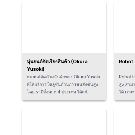
ง่ายจากการบรรจุ Electric quick
แม่นยำ 
changer ไว้ภายใน สามารถใช้กับไลน์
ผลิตภัณ
การผลิตของประเทศไทยได้ นอกจากนี้ยัง
ใต้น้ำหน
มี Force torque sensor และ Tool
changer ที่รองรับการใช้งานกับ
ผลิตภัณฑ์ของบริษัทอื่นอีกด้วย
หุ่นยนต์จัดเรียงสินค้า (Okura
Robot
Yusoki)
หุ่นยนต์จัดเรียงสินค้าของ Okura Yusoki
Robot h
ที่ให้บริการโซลูชันด้านการขนส่งขั้นสูง
สูง สามา
โดยเรามีทั้งหมด 4 ประเภท ได้แก่
ได้ เหมา
ประเภทมาตรฐาน ประเภทความเร็วต่ำ
ตั้งแต่
ประเภทความเร็วสูง และประเภทแบบพก
เวลาในกา
พา ซึ่งผู้ใช้งานสามารถเลือกใช้ได้ตาม
ประสิทธิ
ความเหมาะสมของลักษณะงาน ด้วยช่วง
ทนทาน (
การทำงานที่กว้างถึง 6 พาเลท หมุนได้
การใช้ง