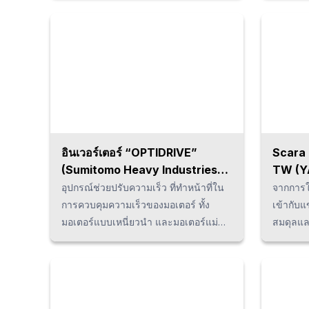
เวลาของ Take time ลงได้ถึง 50%
ได้ 50 กก
นอกจากนี้ยังมีฟังก์ชัน "การขับเคลื่อนใน
นอกจากน
แนวเส้นตรง" และ "การทำงานของตัว
การออกแ
เลื่อนถอยหลัง" จึงช่วยให้สามารถใช้ใน
แม่นยำส
กระบวนการเดียวกันได้ จึงนำไปสู่การลด
ต้นทุนและการลดขนาดของสายพาน
ลำเลียงหรืออาจกล่าวได้ว่าเป็นโมดูล
สายพานลำเลียงเชิงเส้นขั้นสูงที่มี
ความเร็วและความเร่งสูง
อินเวอร์เตอร์ “OPTIDRIVE”
Scara 
(Sumitomo Heavy Industries
TW (
Group / Invertek)
อุปกรณ์ช่วยปรับความเร็ว ที่ทำหน้าที่ใน
จากการใช
การควบคุมความเร็วของมอเตอร์ ทั้ง
เข้ากับแ
มอเตอร์แบบเหนี่ยวนำ และมอเตอร์แม่
สมดุลแล
เหล็ก ซึ่งจะช่วยประหยัดพลังงาน โดยมี
สามารถก
ฟังชั่นที่สามารถปรับอัตโนมัติ ช่วยให้
เนื่องจา
สามารถตั้งค่ามอเตอร์ประเภทต่างๆได้
ออกแบบพื
อย่างมีประสิทธิภาพ อีกทั้งตัวอุปกรณ์ยัง
ใช้ Res
รองรับ IP66 ป้องกันฝุ่น และป้องกันน้ำ
โดยอาศั