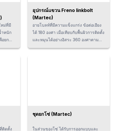
อุปกรณ์แขวน Freno linkbolt
)
(Martec)
ม่ที่มี
อายโบลท์ที่มีความแข็งแกร่ง ข้อต่อเอียง
้ำหนัก
ได้ 180 องศา เมื่อเทียบกับพื้นผิวการติดตั้ง
ื่อยก
และหมุนได้อย่างอิสระ 360 องศาตาม
้วย
แกนยึด เมื่อทำการขันยึดให้แน่นตามแรง
ตัว การ
ที่กำหนด ทำให้สามารถยกของหนักจาก
สามารถ
ทุกทิศทางได้และยกของหนักได้อย่าง
ให้เข้า
ปลอดภัยมากกว่าอายโบลท์ทั่วไป
ล้อมที่
ชุดยกโซ่ (Martec)
ติดตั้ง
ในส่วนของโซ่ ได้รับการออกแบบและ