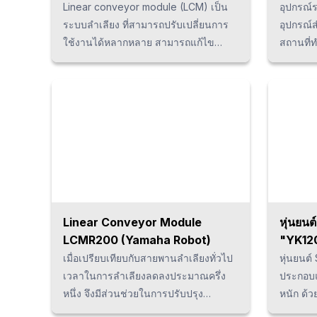
Linear conveyor module (LCM) เป็น
อุปกรณ์
ระบบลำเลียง ที่สามารถปรับเปลี่ยนการ
อุปกรณ์
ใช้งานได้หลากหลาย สามารถแก้ไข
สถานที่ท
ปัญหาต่างๆในอุตสาหกรรมการผลิต อาทิ
โดยจะเท
เช่น ลดระยะการทำงาน, ลดต้นทุน, การ
ก่อนที่
ปรับปรุงคุณภาพ, การรองรับชิ้นงาน
ไป เพื่
จำนวนน้อยแต่หลากหลายรุ่น, การลด
สถานที่ท
ขนาดของเครื่องจักร ฯลฯ เนื่องจาก
ระบายอาก
สามารถขนถ่ายด้วยความเร็วสูงสุดถึง
ซ้ายและ
3,000mm/วินาทีได้อย่างแม่นยำ จึงทำให้
แนวนอน 
สามารถลดระยะเวลาในการขนส่งได้ อีก
ระบายอา
ทั้งจากโมดูลที่เพิ่มขึ้นมาทำให้สามารถ
ผลิตภัณ
ปรับขนาดความยาวของไลน์การขนส่งได้
ต่อพ่วงอ
Linear Conveyor Module
หุ่นยน
อย่างอิสระและสามารถรองรับการผลิต
ลูกค้าที่
LCMR200 (Yamaha Robot)
"YK12
ชิ้นงานจำนวนน้อยแต่หลากหลายรุ่นได้
font-siz
เมื่อเปรียบเทียบกับสายพานลำเลียงทั่วไป
หุ่นยนต
margin-t
เวลาในการลำเลียงลดลงประมาณครึ่ง
ประกอบ
1.25em; l
หนึ่ง จึงมีส่วนช่วยในการปรับปรุง
หนัก ด้
ประสิทธิภาพการทำงาน โดยลดระยะ
ความจุที