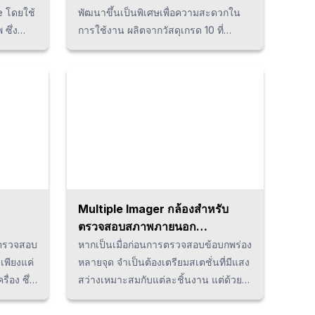
e โดยใช้
พัฒนาขึ้นเป็นพิเศษเพื่อความสะดวกใน
 ซึ่ง
การใช้งาน ผลิตจากวัสดุเกรด 10 ที่
ๆ มี
สามารถปรับความยาวได้ตามต้องการ
าง
รองรับการใช้งานในหลายรูปแบบ ไม่ว่า
จะเป็นการยกวัตถุที่มีน้ำหนักมากหรือมีจุด
ส่วนได้
ยึดที่มีความสูงแตกต่างกัน ผู้ใช้สามารถ
ประหยัด
ปรับความยาวของโซ่ได้อย่างรวดเร็ว
นอกจากนี้ยังเหมาะสำหรับสถานที่ทำงาน
ที่มีพื้นที่จำกัด โซ่ทำจากโลหะผสมชนิด
พิเศษที่มีความแข็งแรงและทนทาน
สามารถใช้งานได้หลากหลายประเภท
Multiple Imager กล้องสำหรับ
ตรวจสอบสภาพภายนอก
(DECSYS)
จะตรวจสอบ
หากเป็นเมื่อก่อนการตรวจสอบข้อบกพร่อง
เพียงแค่
หลายจุด จำเป็นต้องเตรียมสเตชั่นที่มีแสง
ื่อง ซึ่ง
สว่างเหมาะสมกับแต่ละชิ้นงาน แต่ด้วย
ั้นตอน
กล้อง Multiple imager ที่ใช้เทคโนโลยี
นทุนได้
การจับภาพซึ่งถือเป็นครั้งแรกของวงการ