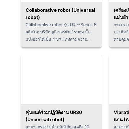
ต้องการข
แบบแกนเดี
Collaborative robot (Universal
เครื่อง
ประสิทธิ
robot)
แม่นยำ
ที่มีการ
Collaborative robot รุ่น UR E-Series ที่
การประก
ด้วย h5 { font-size: 13px; line-height:
ผลิตโดยบริษัท ยูนิเวอร์ซัล โรบอท นั้น
ประสิทธิ
1.5em; m
แบ่งออกได้เป็น 4 ประเภทตามความ
ควบคุมค
bottom: 
สามารถในการรับน้ำหนัก ได้แก่ 3, 5, 10,
ที่สุด อี
16กก) จากข้อต่อแบบอิสระที่ทำมุม 720
ใช้งานขอ
องศา ด้วยองศาการเคลื่อนอิสระทั้ง 6
ง่ายสาม
ทิศทาง ความยืดหยุ่นที่ยอดเยี่ยม โคบอท
หลายทำใ
จึงถูกสร้างมา เพื่อทำงานได้มากขึ้น และ
จึงช่วย
สอดคล้องกับความต้องการของลูกค้าได้ดี
เป็นอย่าง
ที่สุด
หุ่นยนต์ร่วมปฏิบัติงาน UR30
Vibrat
(Universal robot)
แกน (A
สามารถรองรับน้ำหนักได้สูงสุดถึง 30
สามารถใ