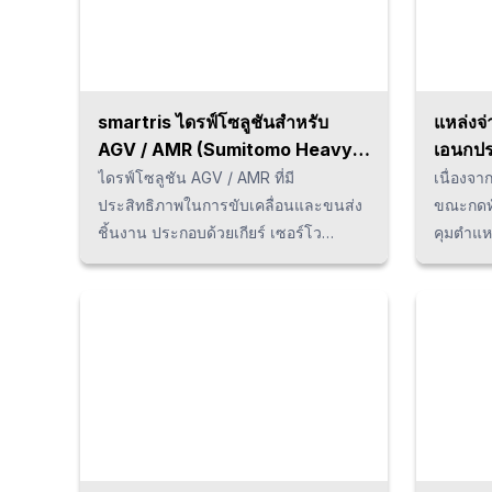
360 องศาและรับน้ำหนักการบรรทุกได้สูง
เมื่อเชื่อ
จึงทำให้สามารถใช้กับชิ้นงานหนักได้
โดยเหมาะสำหรับใช้ในการจัดส่งทั้งหมด
h5 { font-size: 13px; line-height:
1.5em; margin-top: -1em; } p {margin-
smartris ไดรฟ์โซลูชันสำหรับ
แหล่งจ
bottom: 1.25em; line-height: 1.9; }
AGV / AMR (Sumitomo Heavy
เอนกปร
Industries)
AVIO)
ไดรฟ์โซลูชัน AGV / AMR ที่มี
เนื่องจา
ประสิทธิภาพในการขับเคลื่อนและขนส่ง
ขณะกดทั
ชิ้นงาน ประกอบด้วยเกียร์ เซอร์โว
คุมตำแห
มอเตอร์และไดรเวอร์ โดยมีการผสม
ให้ความ
ผสานระหว่างเทคโนโลยีในการลด
ผลกระทบ
ความเร็วที่พัฒนาโดย Sumitomo Heavy
พ่วงได้อ
Industries และเทคโนโลยีการควบคุม
LCD ขนา
เซอร์โวจาก Lafert
โปรไฟล์อ