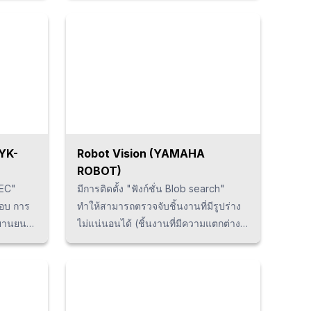
ึ้น
ภายในนั้นเป็นชนิดปิดผนึก จึงไม่จำเป็น
ะช่วย
ต้องกังวลเกี่ยวกับปัญหาด้านคุณภาพของ
ท่านมี
น้ำที่มีความเข้มข้นของสิ่งสกปรก และ
เมื่อเทียบกับ Cooling tower แบบเปิด-
ึ่งมี
ปิดผนึกแล้ว อัตราการประหยัดน้ำอยู่ที่
้ว กรุณา
ประมาณ 95% และอัตราการประหยัด
พลังงานอยู่ที่ประมาณ 25% ตลอดจนไม่
ก่อให้เกิดตะกรันหรือแบคทีเรีย จึงสามารถ
ใช้งานได้นานโดยไม่ต้องบำรุงรักษา h5 {
"YK-
Robot Vision (YAMAHA
font-size: 13px; line-height: 1.5em;
ROBOT)
margin-top: -1em; } p {margin-bottom:
XEC"
มีการติดตั้ง "ฟังก์ชั่น Blob search"
1.25em; line-height: 1.9; }
อบ การ
ทำให้สามารถตรวจจับชิ้นงานที่มีรูปร่าง
ยานยนต์
ไม่แน่นอนได้ (ชิ้นงานที่มีความแตกต่าง
รประมวลผล
ของรูปร่างและขนาด) โดยจะเป็นระบบ
 ด้วย
Vision system ที่ใช้ในไลน์การผลิตเพื่อ
คุ้มค่า
การตรวจสอบสถานะการมีอยู่และจำนวน
ภาพการ
ของชิ้นงาน หากท่านกำลังมองหาระบบ
การผลิต
Vision system สำหรับ Yamaha Robot