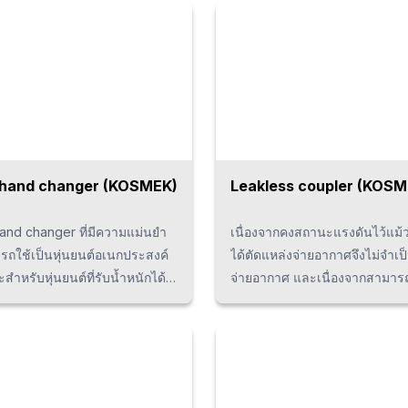
ช่วยให้ลดการโก่งตัวของ
และ Multiple imager ที่ติดตั้งภ
ฑ์และมีความปลอดภัยแม้อยู่ภาย
เครื่องจะช่วยตรวจจับงานเสียพร
ักบรรทุกสูงและความเร็วสูง
หลายจุด โดยผลิตภัณฑ์นี้ทางบริ
DECSYS ได้ทำการจดสิทธิบัตรแล้
เรียบร้อย หากท่านใดสนใจจัดท
อัตโนมัติภายในกระบวนการตร
โปรดติดต่อบริษัท Hamasho (Th
ได้ทันที h5 { font-size: 13px; line-
 hand changer (KOSMEK)
Leakless coupler (KOSM
height: 1.5em; margin-top: -1e
{margin-bottom: 1.25em; line-h
and changer ที่มีความแม่นยำ
เนื่องจากคงสถานะแรงดันไว้แม้ว
1.9; }
รถใช้เป็นหุ่นยนต์อเนกประสงค์
ได้ตัดแหล่งจ่ายอากาศจึงไม่จำเป
ะสำหรับหุ่นยนต์ที่รับน้ำหนักได้
จ่ายอากาศ และเนื่องจากสามาร
 0.5 - 230 kg โดยจะช่วยลดระยะ
ส่วนออกมาได้ ทำให้สามารถขนส
รเปลี่ยนเครื่องมือและปรับปรุง
กระบวนการถัดไปได้ทั้งที่ยังล็อก
ภาพการผลิต อีกทั้งยังมีความ
อยู่ พร้อมกันนั้นยังสามารถ Teac
แข็งแรงต่อการดัดและบิด) อายุ
อย่างไม่มีข้อจำกัดเนื่องจากอุปกร
านยาวนาน และไม่เกิดการสั่น
แบบไร้ท่ออากาศ