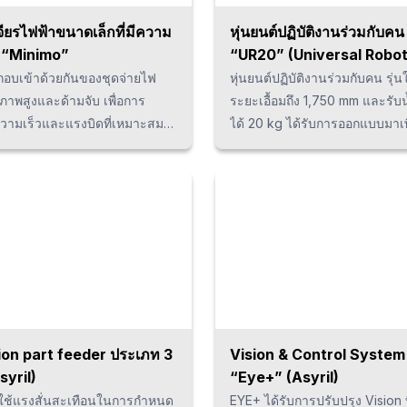
องลูกค้าที่ว่า "ต้องการหุ่นยนต์
่ยวที่เร็วขึ้น เพื่อปรับปรุง
เจียรไฟฟ้าขนาดเล็กที่มีความ
หุ่นยนต์ปฏิบัติงานร่วมกับคน
ภาพการผลิต" บริษัทจึงได้เพิ่มรุ่น
 “Minimo”
“UR20” (Universal Robot
เร่งความเร็วสูงสุด 2G เข้าไปอีก
อบเข้าด้วยกันของชุดจ่ายไฟ
หุ่นยนต์ปฏิบัติงานร่วมกับคน รุ่นให
ภาพสูงและด้ามจับ เพื่อการ
ระยะเอื้อมถึง 1,750 mm และรับน
argin-top: -1em; } p {margin-
วามเร็วและแรงบิดที่เหมาะสม
ได้ 20 kg ได้รับการออกแบบมาเพ
1.25em; line-height: 1.9; }
กทั้งยังมาพร้อมกับฟังก์ชันระบุการ
ระดับประสิทธิภาพขึ้นไปอีกขั้นด
งมอเตอร์และสวิตช์มือที่ใช้งาน
คุณสมบัติต่างๆ เช่น ความคล่อง
ารถเลือกด้ามจับที่มีความหลาก
ใช้งานง่าย และมีขนาดเล็ก จึง
ห้จัดการกับงานได้หลายประเภท
ทำงานได้หลากหลาย สามารถปรับ
เพิ่มประสิทธิภาพในการทำงานได้
กับการทำงานและใช้ในสภาพแวด
ดี
หลากหลายมากขึ้นกว่าเดิม
ion part feeder ประเภท 3
Vision & Control System
syril)
“Eye+” (Asyril)
ช้แรงสั่นสะเทือนในการกำหนด
EYE+ ได้รับการปรับปรุง Vision ที่