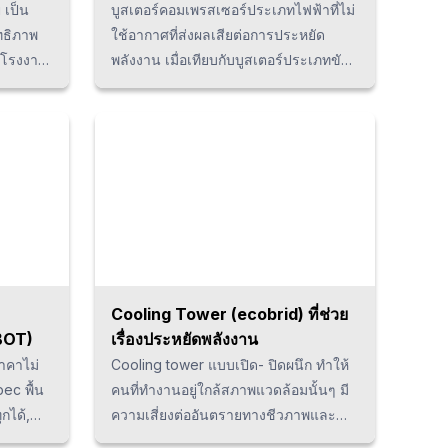
 เป็น
บูสเตอร์คอมเพรสเซอร์ประเภทไฟฟ้าที่ไม่
ิทธิภาพ
ใช้อากาศที่ส่งผลเสียต่อการประหยัด
นโรงงาน
พลังงาน เมื่อเทียบกับบูสเตอร์ประเภทขับ
ะ
เคลื่อนด้วยลมแบบทั่วไปแล้ว การใช้
ณหภูมิ
พลังงานจะลดลงมากถึง 70% นอกจากนี้
นในฤดู
ด้วยการออกแบบที่เงียบ ตัดเสียงรบกวนที่
 รวมถึง
ทำให้ผู้ใช้งานเกิดความไม่สะดวกสบายต่อ
้ชิ้น
การใช้งาน ทำให้เกิดเสียงรบกวนและการ
มารถปรับ
สั่นสะเทือนต่ำและยังมีความทนทานต่อ
ะบาย
การใช้งานอย่างต่อเนื่องในอุณหภูมิสูง
่วทั้ง
และทนต่อการสึกหรอได้เป็นอย่างดี h5 {
font-size: 13px; line-height: 1.5em;
margin-top: -1em; } p {margin-bottom:
Cooling Tower (ecobrid) ที่ช่วย
1.25em; line-height: 1.9; }
BOT)
เรื่องประหยัดพลังงาน
าคาไม่
Cooling tower แบบเปิด- ปิดผนึก ทำให้
ec พื้น
คนที่ทำงานอยู่ใกล้สภาพแวดล้อมนั้นๆ มี
กได้,
ความเสี่ยงต่ออันตรายทางชีวภาพและ
มแม่นยำ
สารเคมี แต่เนื่องจาก ecobrid ที่อยู่