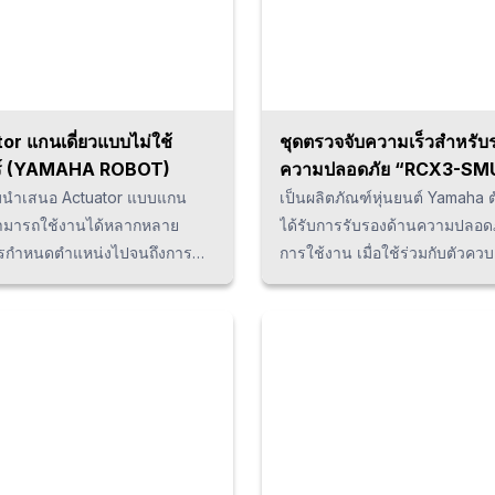
อสภาพแวดล้อมสูงและชำรุดได้
ชิ้นส่วนเซมิคอนดักเตอร์ ฮาร์ดดิ
ท่านมีความสนใจใน Scara
อาหาร อุปกรณ์ทางการแพทย์ เป็
นประเทศไทยของบริษัท
แล้ว กรุณาปรึกษาบริษัทเราได้
or แกนเดี่ยวแบบไม่ใช้
ชุดตรวจจับความเร็วสำหรับ
ร์ (YAMAHA ROBOT)
ความปลอดภัย “RCX3-SM
(Yamaha Robot)
มนำเสนอ Actuator แบบแกน
เป็นผลิตภัณฑ์หุ่นยนต์ Yamaha ต
ี่สามารถใช้งานได้หลากหลาย
ได้รับการรับรองด้านความปลอด
การกำหนดตำแหน่งไปจนถึงการ
การใช้งาน เมื่อใช้ร่วมกับตัวควบค
ายใต้ราคาที่เหมาะสม โดย
ยนต์ "RCX340" ของ Yamaha ท
 Robot แบบแกนเดี่ยวที่ขับ
สามารถปกป้องและหยุดหุ่นยนต์ได้
้วยบอลสกรู (Ball Screw) จะถูก
เทียบกับการหยุดฉุกเฉินแบบเดิมที
ะบวนการผลิตต่างๆ เช่น การ
อุปกรณ์ทั้งหมดแล้ว วิธีนี้ช่วยล
ส่วนรถยนต์ ชิ้นส่วนไฟฟ้า-
เวลาการกู้คืนการทำงานได้อย่า
อนิกส์ ผลิตภัณฑ์อาหาร
และยังส่งผลต่อประสิทธิภาพการผ
ฑ์ทางการแพทย์และเครื่องสำอาง
ด้วย
 นอกจากนี้เรายังตอบสนองความ