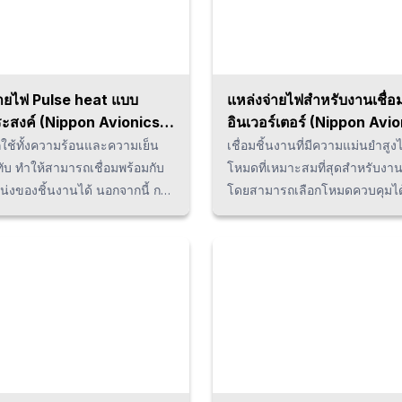
มต่อกับเครื่องมือ
่ายไฟ Pulse heat แบบ
แหล่งจ่ายไฟสำหรับงานเชื่
ะสงค์ (Nippon Avionics /
อินเวอร์เตอร์ (Nippon Avio
AVIO)
กใช้ทั้งความร้อนและความเย็น
เชื่อมชิ้นงานที่มีความแม่นยำสูงไ
บ ทำให้สามารถเชื่อมพร้อมกับ
โหมดที่เหมาะสมที่สุดสำหรับงาน
น่งของชิ้นงานได้ นอกจากนี้ การ
โดยสามารถเลือกโหมดควบคุมได
ร้อนเฉพาะจุดและทันทียังช่วยลด
ประเภทและความถี่ 3 ประเภท เ
ของความร้อนต่อชิ้นส่วนต่อ
สำหรับการเชื่อมสายแบตเตอรี่
ีกด้วย พร้อมกันนั้นยังมีหน้าจอ
ทองแดงและลวดแม่เหล็ก มีฟังก์
ดใหญ่ ผู้ใช้งานสามารดู
สอบการเชื่อมในตัว และสามารถ
ุณหภูมิได้ทันที
ข้อมูลค่ามอนิเตอร์และผลการตัดส
งานไปยังอุปกรณ์ภายนอกได้ผ่า
อีเทอร์เน็ต ทำให้สามารถใช้เพื่อ
คุณภาพการเชื่อมได้