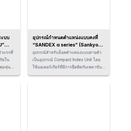
สก์ไดรฟ์
ในประเทศไทยแล้ว สามารถปรึกษาบริษัท
นต้น
ของเราได้ในทันที
ระบบ
อุปกรณ์กำหนดตำแหน่งแบบคงที่
U”
“SANDEX α series” (Sankyo
Seisakusho)
ัวแรกที่
อุปกรณ์สำหรับล็อคตำแหน่งแบบตายตัว
ภัยใน
เป็นอุปกรณ์ Compact Index Unit โดย
ุมหุ่น
ใช้มอเตอร์เกียร์ที่มีการยึดติดกับเพลาขับ
ำให้
โดยตรงเพื่อลดต้นทุน ส่วนโครงสร้าง
 เมื่อ
ภายในนั้น ได้รับการปรับแต่ง แต่ยังคง
่ปิด
หลักการของลูกเบี้ยวเกียร์แบบลูกกลิ้งไว้
ดระยะ
ได้ นอกจากนี้ ไม่มีระบบคลัตช์หรือเบรก
งมาก
ทำให้ช่วยลดต้นทุน และบำรุงรักษาได้
ลิตอีก
ง่าย