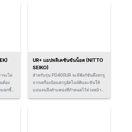
ายใน
อุตสาหกรรม (กล้องที่ใช้สำหรับตรวจสอบ
้อมกัน
สภาพภายนอกโดยเฉพาะ) ทำให้สามารถ
ษัท
ตั้งค่าแสงสว่างได้มากถึง 8 สถานะในส
วเป็นที่
เตชั่นเดียว และสามารถตรวจจับข้อ
ำระบบ
บกพร่องต่างๆ เช่น รอยขีดข่วน สิ่งแปลก
วจสอบ
ปลอม และฝ้าขาวไปพร้อมๆกัน ทำให้การ
ailand)
ตรวจสอบมีประสิทธิภาพมากขึ้น พร้อมยัง
ช่วยประหยัดต้นทุนและพื้นที่ได้ h5 {
EK)
UR+ แอปพลิเคชันขันน็อต (NITTO
m; } p
font-size: 13px; line-height: 1.5em;
SEIKO)
eight:
margin-top: -1em; } p {margin-bottom:
่าจะไม่
สำหรับรุ่น PD400UR จะมีฟังก์ชันดึงสกรู
1.25em; line-height: 1.9; }
็นต้อง
จากเครื่องป้อนสกรูอัตโนมัติและขันให้
ถแยกชิ้น
แน่นจนถึงตำแหน่งที่กำหนดไว้ล่วงหน้า
่งไปยัง
โดยสามารถเปลี่ยนเงื่อนไขในการขันสก
ชิ้นงาน
รูได้ในแต่ละผลิตภัณฑ์และจุดขัน
hing ได้
นอกจากนี้ยังติดตั้งไดรฟเวอร์และตัว
ณ์เป็น
ควบคุมที่ผลิตโดย NITTO SEIKO จึงทำให้
สามารถขันสกรูได้ด้วยความแม่นยำสูง