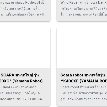
Denki)
ระบายอากาศแบบ Push-pull เป็น
Wind Racer จาก Showa Denki
สำหรับเทสารเคมีอันตรายใน
เครื่องหมุนเวียนอากาศที่มีประส
ำงานที่ต้องผลิตและใช้สารเคมี
ในการสร้างสภาพแวดล้อมที่ดีใ
สารเคมีลงในเครื่องดูดระบาย
โดยการส่งลมออกไปภายนอกแล
สารเคมีอันตรายจะแพร่กระจายออก
ปรับปรุงความไม่สม่ำเสมอของอุ
อให้สภาพแวดล้อมและอากาศใน
นอกจากนี้ยังสามารถทำความเย็
ำงานมีคุณภาพที่ดี ด้วยระบบ
ร้อนและทำความร้อนในฤดูหนาว
าศที่จัดวางเครื่องดูดไว้ที่ด้าน
สามารถระบายความร้อนและทำให
ด้านขวาเพื่อให้เกิดการไหลใน
งานเย็นตัวลงได้ ซึ่งผู้ใช้งานสา
นอกจากนี้เรายังรวมอุปกรณ์
ความเอียงหรือมุมตลอดจนการร
กาศแบบ Push-pull เข้ากับ
อากาศแบบกด-ดึงก็สามารถทำได้ทั
ฑ์หลัก เช่น Blower และอุปกรณ์
โรงงานเช่นกัน
ื่นๆของเรา เพื่อแก้ไขปัญหาของ
ต์ SCARA ขนาดใหญ่ รุ่น
Scara robot ขนาดเล็กรุ่น
เกิดขึ้นภายในสถานที่ทำงาน h5 {
00XG" (Yamaha Robot)
YK400XE (YAMAHA RO
e: 13px; line-height: 1.5em;
์ SCARA เหมาะสำหรับการ
Scara robot ที่มีขนาดเล็กและร
op: -1em; } p {margin-bottom:
และขนส่งวัตถุขนาดใหญ่และ
แพง รวมทั้งได้รับการปรับปรุง Sp
ine-height: 1.9; }
วยความยาวแขน 1,200 มม. และ
ฐาน อาทิ น้ำหนักที่สามารถบรรทุ
่สามารถรับน้ำหนักบรรทุกสูงสุด
ประสิทธิภาพในการทำงาน, ควา