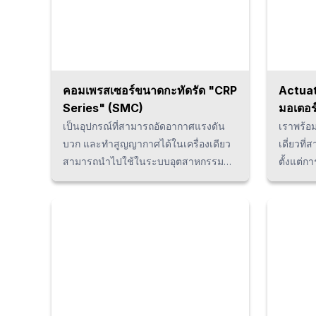
จากการฉีดแบบรุนแรงได้จากทุกทิศทาง
ทนทานต่
ยาก หาก
robot ใ
YAMAHA 
ในทันที
คอมเพรสเซอร์ขนาดกะทัดรัด "CRP
Actuat
Series" (SMC)
มอเตอ
เป็นอุปกรณ์ที่สามารถอัดอากาศแรงดัน
เราพร้อ
บวก และทำสูญญากาศได้ในเครื่องเดียว
เดี่ยวท
สามารถนำไปใช้ในระบบอุตสาหกรรม
ตั้งแต่
ต่างๆได้ อีกทั้งยังได้รับการออกแบบ แบบ
ขนส่ง ภ
Oil Free ทำให้เสียงรบกวนต่ำ และเป็น
Actuator
มิตรต่อสิ่งแวดล้อม นอกจากนี้ ยังมีตัว
เคลื่อนด
เลือกการติดตั้งเสริมที่สามารถทำได้อย่าง
ใช้ในกร
อิสระ ทำให้พื้นที่ในการทำงานเพิ่มขึ้น
ผลิตชิ้น
และยังบำรุงรักษาง่าย ช่วยลดต้นทุนใน
อิเล็กทร
การดำเนินงานได้
ผลิตภัณ
เป็นต้น