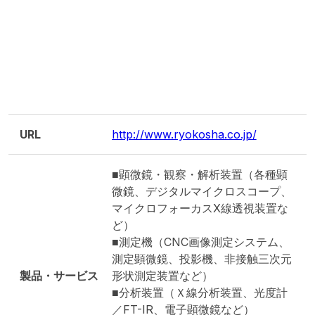
URL
http://www.ryokosha.co.jp/
■顕微鏡・観察・解析装置（各種顕
微鏡、デジタルマイクロスコープ、
マイクロフォーカスX線透視装置な
ど）
■測定機（CNC画像測定システム、
測定顕微鏡、投影機、非接触三次元
製品・サービス
形状測定装置など）
■分析装置（Ｘ線分析装置、光度計
／FT-IR、電子顕微鏡など）