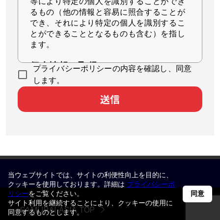
等により特定の個人を識別することができ
るもの（他の情報と容易に照合することが
でき、それにより特定の個人を識別するこ
とができることとなるものも含む）を指し
ます。
個人情報の取得
プライバシーポリシーの内容を確認し、同意
当社は、適法かつ公正な手段によって個人
します。
情報を取得します。
送信
個人情報の利用
当社は、個人情報を、以下に示す目的の範
囲内で、業務の遂行上必要な限りにおいて
利用します。
本サービスのユーザ個人に対して最適
当ウェブサイトでは、サイトの利便性向上を目的に、
化された情報を配信するため
クッキーを使用しております。詳細は
プライバシーポ
統計的分析により本サービスの品質向
リシー
をご覧ください。
同意
サイト利用を継続することにより、クッキーの使用に
上に役立てるため
SAMURAI ASIA TOP
同意するものとします。
本サービスに対するお問い合わせへの