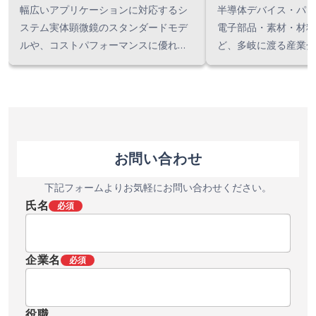
幅広いアプリケーションに対応するシ
半導体デバイス・パッ
ステム実体顕微鏡のスタンダードモデ
電子部品・素材・材料
ルや、コストパフォーマンスに優れた
ど、多岐に渡る産業分
使いやすい内斜系実体顕微鏡など、豊
顕微鏡の用途に合わせ
富なラインナップをご用意しておりま
モジュール化。 観察方法や目的に応じ
す。
てスタンド部や照明部
し、多彩な観察方法に
す。 電動タイプ/手
専用型/透過照明併用
お問い合わせ
に応じてお選びいただ
下記フォームよりお気軽にお問い合わせください。
氏名
必須
企業名
必須
役職