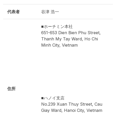
代表者
谷津 浩一
■ホーチミン本社
651-653 Dien Bien Phu Street,
Thanh My Tay Ward, Ho Chi
Minh City, Vietnam
住所
■ハノイ支店
No.239 Xuan Thuy Street, Cau
Giay Ward, Hanoi City, Vietnam