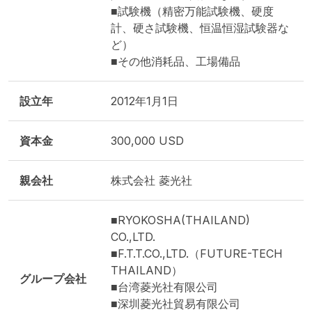
■試験機（精密万能試験機、硬度
計、硬さ試験機、恒温恒湿試験器な
ど）
■その他消耗品、工場備品
設立年
2012年1月1日
資本金
300,000 USD
親会社
株式会社 菱光社
■RYOKOSHA(THAILAND)
CO.,LTD.
■F.T.T.CO.,LTD.（FUTURE-TECH
THAILAND）
グループ会社
■台湾菱光社有限公司
■深圳菱光社貿易有限公司