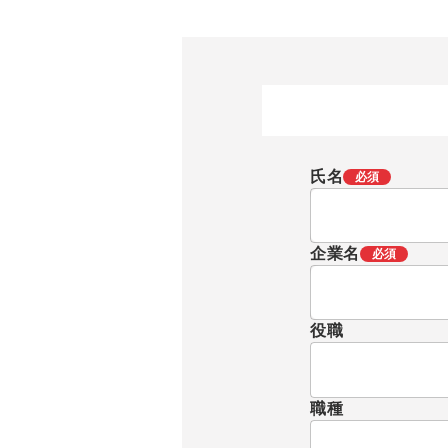
ィーチングに対応するなど、使いやす
頑強な構造
さも特長です。 用途としては、ハンド
も安定した
リング、組み立て作業などに適してい
本体に加え
ます。
工・高能率加
{margin-bott
氏名
必須
企業名
必須
役職
職種