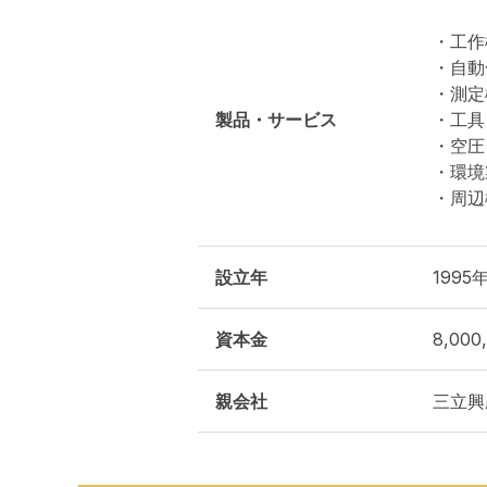
・工作
・自動
・測定
製品・サービス
・工具
・空圧
・環境
・周辺
設立年
1995
資本金
8,000
親会社
三立興