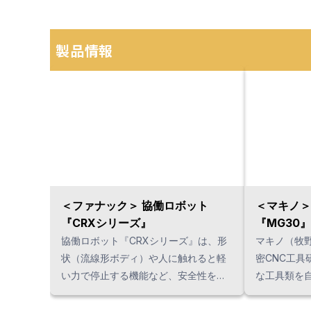
製品情報
＜ファナック＞ 協働ロボット
＜マキノ＞
『CRXシリーズ』
『MG30』
協働ロボット『CRXシリーズ』は、形
マキノ（牧
状（流線形ボディ）や人に触れると軽
密CNC工具
い力で停止する機能など、安全性を重
な工具類を
視しています。 また、クレーンなしで
必要な機械です。 なかでも
も設置できる軽量さや、ダイレクトテ
は、高精度