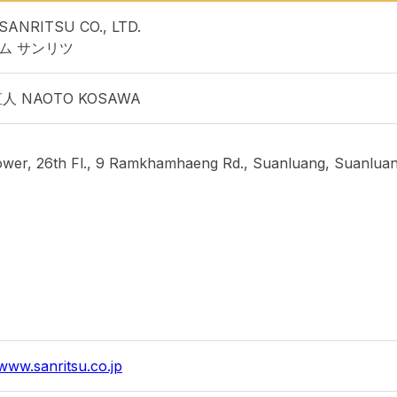
SANRITSU CO., LTD.
ム サンリツ
人 NAOTO KOSAWA
wer, 26th Fl., 9 Ramkhamhaeng Rd., Suanluang, Suanluan
/www.sanritsu.co.jp