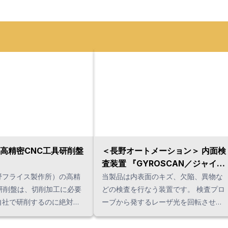
高精密CNC工具研削盤
＜長野オートメーション＞ 内面検
査装置 『GYROSCAN／ジャイロ
スキャン』
野フライス製作所）の高精
当製品は内表面のキズ、欠陥、異物な
研削盤は、切削加工に必要
どの検査を行なう装置です。 検査プロ
自社で研削するのに絶対に
ーブから発するレーザ光を回転させな
『MG30』
がら円筒内を移動・検査します。 プロ
加工と高能率加工を支える
ーブは可変焦点タイプのため、常に鮮