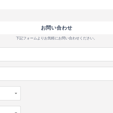
を採用し、強力重研削時で
明なデータの取得が可能。 最少
加工が可能です。高剛性の
φ0.05mmの微小欠陥まで検出します。
、高出力砥石軸が高精度加
1つのワークに直径の異なる検査部分が
工をサポートします。 p
存在しても、そのまま検査ができるの
お問い合わせ
om: 1.25em; }
が特長です。 レーザー光が反射する素
材であれば、金属以外にも樹脂、ゴ
下記フォームよりお気軽にお問い合わせください。
ム、ガラスなどにも対応します。