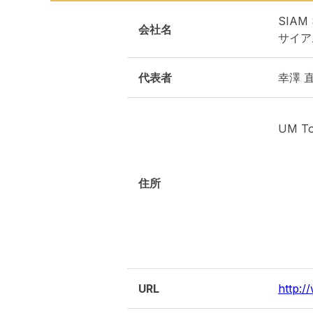
SIAM 
会社名
サイア
代表者
幸澤 直
UM To
住所
URL
http:/