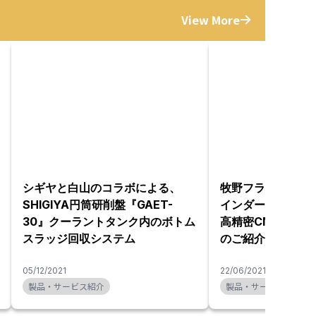
View More
シギヤと白山のコラボによる、
牧野フライス精機
SHIGIYA円筒研削盤『GAET-
インダー
30』クーラントタンク内のボトム
高精密CNC工具研
スラッジ回収システム
のご紹介
05/12/2021
22/06/2021
製品・サービス紹介
製品・サービス紹介