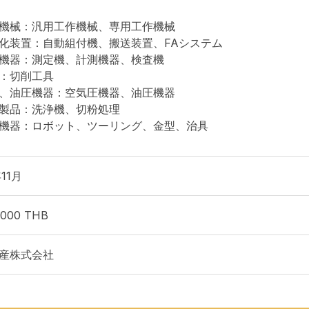
機械：汎用工作機械、専用工作機械
化装置：自動組付機、搬送装置、FAシステム
機器：測定機、計測機器、検査機
：切削工具
、油圧機器：空気圧機器、油圧機器
製品：洗浄機、切粉処理
機器：ロボット、ツーリング、金型、治具
年11月
,000 THB
産株式会社