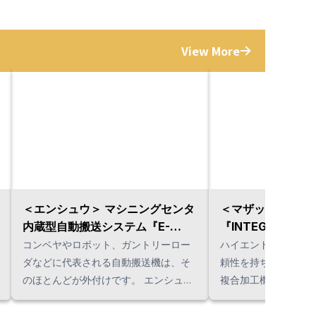
View More
＜エンシュウ＞ マシニングセンタ
＜マザック＞ 複合
内蔵型自動搬送システム『E-
『INTEGREX j 
Loader』
コンベヤやロボット、ガントリーロー
ハイエンド機並みの
ダなどに代表される自動搬送機は、そ
頼性を持ちながら、
のほとんどが外付けです。 エンシュウ
複合加工機が『INTEG
の『E-Loader』は自動搬送装置とマシ
です。 中でも『j-200』は、人間工学
ニングセンタを一体化し、工場の省力
に基づいたエルゴノ