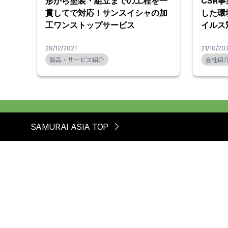
形から塗装・組立までの工程を一
CSR
貫してで対応！サンスイシャの加
した環
工ワンストップサービス
イルス
28/12/2021
21/10/20
製品・サービス紹介
会社紹
SAMURAI ASIA TOP