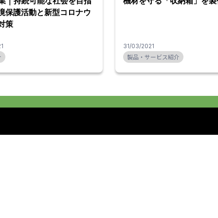
事業｜持続可能な社会を目指
機材を守る「収納箱」を製
境保護活動と新型コロナウ
対策
21
31/03/2021
介
製品・サービス紹介