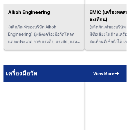
Aikoh Engineering
EMIC (เครื่องทดสอบ
สะเทือน)
(ผลิตภัณฑ์ของบริษัท Aikoh
(ผลิตภัณฑ์ของบริษัท E
Engineering) ผู้ผลิตเครื่องมือวัดโหลด
มีชื่อเสียงในด้านเครื่
แต่ละประเภท อาทิ แรงดึง, แรงอัด, แรง
สะเทือนที่เชื่อถือได้ เ
หมุน ฯลฯ สามารถใช้ทดสอบผลิตภัณฑ์ได้
การสั่นสะเทือนและเคร
หลากหลายตั้งแต่ Gauge ขนาดเล็กแบบ
แวดล้อมที่หลากหลาย อ
พกพาไปจนถึงเครื่องตรวจวัดขนาดใหญ่ที่
ทดสอบการสั่นสะเทือน
มีกำลังสูงถึง 200KN ด้วยโครงสร้างที่
อุปกรณ์ทดสอบการสั่น
เครื่องมือวัด
View More
มีอายุการใช้งานหลายปี, อุปกรณ์ควบคุม
แกน, เครื่องทดสอบควา
แบบไฟฟ้าและเทคโนโลยีด้านการพัฒนา
ความเร็วสูงพิเศษ, เค
ซอฟต์แวร์ทำให้สามารถตรวจวัดชิ้นงาน
ใหญ่หล่อเย็นด้วยน้ำ 
ได้ในหลากหลายสาขา อาทิ รถยนต์, ชิ้น
การนำไปใช้ทดสอบอุปกร
ส่วนไฟฟ้าและอิเลกทรอนิกส์, วัสดุสิ้น
และชิ้นส่วนยานยนต์ที่เ
เปลือง ฯลฯ หากท่านกำลังมองหาเครื่อง
มากในประเทศไทย หาก
มือวัดโหลดในประเทศไทยแล้ว กรุณา
เครื่องทดสอบการสั่นส
ปรึกษาบริษัทเราได้ในทันที
ประเทศไทยแล้ว กรุณาป