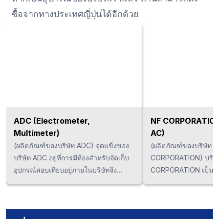
ซื้อจากทางประเทศญี่ปุ่นได้อีกด้วย
ADC (Electrometer,
NF CORPORATION 
Multimeter)
AC)
(ผลิตภัณฑ์ของบริษัท ADC) จุดแข็งของ
(ผลิตภัณฑ์ของบริษัท 
บริษัท ADC อยู่ที่การมีห้องสำหรับจัดเก็บ
CORPORATION) บริษั
อุปกรณ์สอบเทียบอยู่ภายในบริษัทจึง
CORPORATION เป็นผู้จั
สามารถให้บริการแบบครบวงจรได้ตั้งแต่
มีประสิทธิภาพสูงและใ
การผลิต, ซ่อมแซมและสอบเทียบภายใน
เฉพาะตัว เทคโนโลยีนี้
ประเทศญี่ปุ่นและมีประสบการณ์การ
อุปกรณ์ตรวจวัดแต่ละป
ตรวจวัดแบบแอนะล็อกมากกว่า 50 ปี ดัง
อุปกรณ์กำเนิดสัญญาณ,