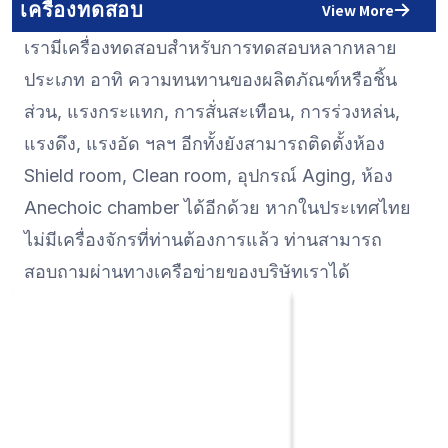
เครื่องทดสอบ
View More
นั้น Electrometer หรือ Multimeter ที่ได้
อุปกรณ์ตรวจวัดสัญญ
เรามีเครื่องทดสอบสำหรับการทดสอบหลากหลาย
รับการติดตั้งเทคโนโลยีดังกล่าวนั้นจึงมี
(Micro), อุปกรณ์ตรวจ
ความน่าเชื่อถือสูงมาก หากเป็นที่ประเทศ
ของวงจร ฯลฯ อุปกรณ์
ประเภท อาทิ ความทนทานของผลิตภัณฑ์หรือชิ้น
ญี่ปุ่นแล้วเราสามารถผลิต Digital
อิเล็กทรอนิกส์ที่มีประส
ส่วน, แรงกระแทก, การสั่นสะเทือน, การร่วงหล่น,
multimeter ที่ให้ความละเอียดถึง 8 หลัก
พื้นฐานของเทคโนโลย
แรงดึง, แรงอัด ฯลฯ อีกทั้งยังสามารถติดตั้งห้อง
ครึ่งซึ่งสูงที่สุดในโลก หากท่านกำลังมอง
นะล็อกได้รับการตอบรับ
Shield room, Clean room, อุปกรณ์ Aging, ห้อง
หาผลิตภัณฑ์ดังกล่าวในประเทศไทยแล้ว
ท่านกำลังมองหาผลิตภั
กรุณาปรึกษาบริษัทเราได้ในทันที
ประเทศไทยแล้ว กรุณาป
Anechoic chamber ได้อีกด้วย หากในประเทศไทย
ได้ในทันที
ไม่มีเครื่องจักรที่ท่านต้องการแล้ว ท่านสามารถ
สอบถามผ่านทางเครือข่ายของบริษัทเราได้