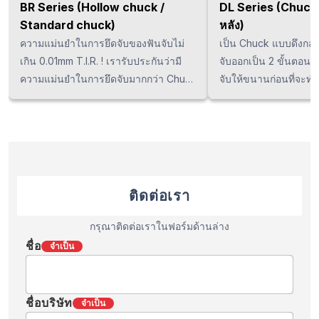
BR Series (Hollow chuck /
DL Series (Chuck 
Standard chuck)
หลัง)
ความแม่นยำในการยึดจับของฟันจับไม่
เป็น Chuck แบบดึงกลับ
เกิน 0.01mm T.I.R. ! เรารับประกันว่ามี
จับออกเป็น 2 ขั้นตอน ค
ความแม่นยำในการยึดจับมากกว่า Chuck
จับให้ขนานก่อนที่จะทำ
ทั่วไป (Standard chuck) ที่มีใช้ใน
เป็นกลไกที่แตกต่างไปจ
ปัจจุบัน และช่วยลดการยกตัวของฟันจับ
ฟันจับไม่ยกตัวขึ้นในแ
ทำให้สามารถกลึงชิ้นงานได้อย่างเสถียร
สัมผัสกับชิ้นงาน และ
และมีคุณภาพ นอกจากนี้ยังไม่จำเป็นต้อง
ส่วนที่แคบหรือยากที่จะ
กลึงล้างฟันจับใหม่ในตอนเปลี่ยนรุ่นจาก
นี้ยังมีเส้นผ่าศูนย์กลา
การใช้ Special T-nut ที่เป็น Option
ขนาดของ Chuck และส
ติดต่อเรา
เสริมอีกด้วย !!
Spec ที่ต้องยึดจับชิ้น
ศูนย์กลางภายในทำให้ม
กรุณาติดต่อเราในฟอร์มด้านล่าง
การใช้งานมากขึ้นอีกด
ชื่อ
จำเป็น
ที่ช่วยป้องกันฝุ่นละอ
จาระบีรั่วไหลออกภายน
ทนทานที่ยอดเยี่ยม ! ลู
ชื่อบริษัท
จำเป็น
ฟันจับได้ด้วยตนเอง จ