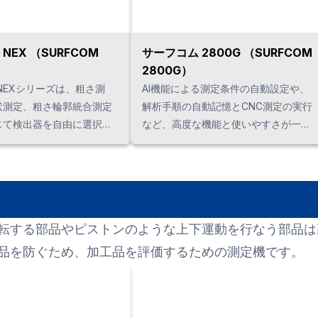
NEX （SURFCOM
サーフコム 2800G （SURFCOM
2800G）
NEXシリーズは、粗さ測
AI機能による測定条件の自動設定や、
状測定、粗さ輪郭統合測定
解析手順の自動記憶とCNC測定の実行
じて検出器を自由に選択で
など、高度な機能と使いやすさが一体
EXシリーズは当社独自の低
となった表面粗さ・輪郭形状複合測定
ア駆動」モデルです。
機のスタンダードモデルです。
転する部品やピストンのような上下運動を行なう部品は
品を防ぐため、加工品を評価するための測定機です。