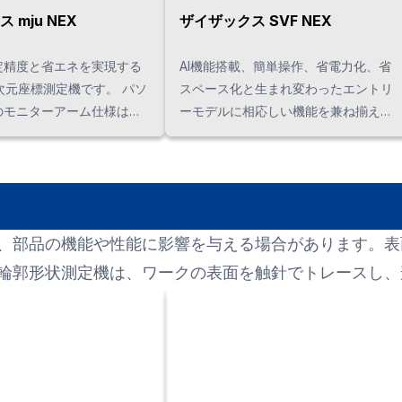
 mju NEX
ザイザックス SVF NEX
定精度と省エネを実現する
AI機能搭載、簡単操作、省電力化、省
次元座標測定機です。 パソ
スペース化と生まれ変わったエントリ
のモニターアーム仕様は省
ーモデルに相応しい機能を兼ね揃えて
にも貢献します。
います。
、部品の機能や性能に影響を与える場合があります。表
輪郭形状測定機は、ワークの表面を触針でトレースし、