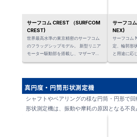
サーフコム CREST （SURFCOM
サーフコム 
CREST)
NEX)
世界最高水準の東京精密のサーフコム
サーフコム 
のフラッグシップモデル。 新型リニア
定、輪郭形
モーター駆動部を搭載し、マザーマシ
と用途に応
ンとしての完成度を極めました。
きます。 N
振動「リニ
真円度・円筒形状測定機
シャフトやベアリングの様な円筒・円形で回
形状測定機は、振動や摩耗の原因となる不良