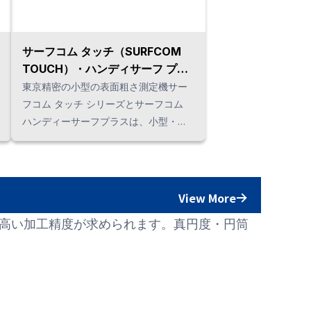
サーフコム タッチ（SURFCOM
TOUCH）・ハンディサーフ プラ
ス(HANDYSURF+)
東京精密の小型の表面粗さ測定機サー
フコム タッチ シリーズとサーフコム
ハンディーサーフプラスは、小型・軽
量なので様々な測定シーンでご使用頂
けます。 タイ語を標準搭載！
View More
高い加工精度が求められます。真円度・円筒