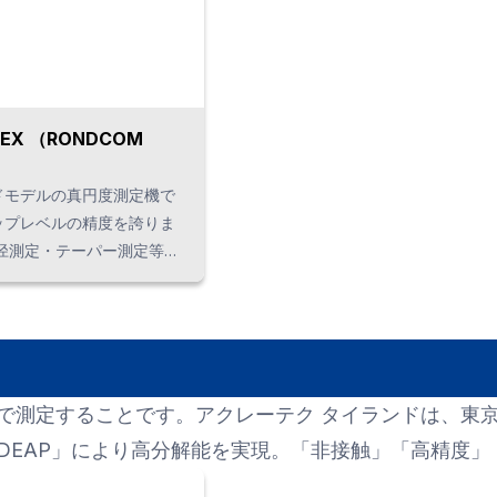
EX （RONDCOM
ドモデルの真円度測定機で
ップレベルの精度を誇りま
直径測定・テーパー測定等、
い機能も充実。Rsモデル
と、表面粗さ測定も可能で
で測定することです。アクレーテク タイランドは、東
DEAP」により高分解能を実現。「非接触」「高精度」