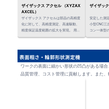
ザイザックス アクセル （XYZAX
ザイザックス
AXCEL）
ザイザックス アクセルは部品の高精度
安定した測
化に対して、高精度測定、高速駆動、
小型CNC三
精度保証温度範囲の拡大を実現。 用途
コン一体型
に応じて「タッチトリガープローブ」
スペース化
「スキャニングプローブ」「非接触プ
ローブ」等多様な測定システムを選択
可能で、あらゆるアプリケーションに
表面粗さ・輪郭形状測定機
対応します。
ワークの表面に細かい形状の凹凸がある場合
品質管理、コスト管理に貢献します。また、