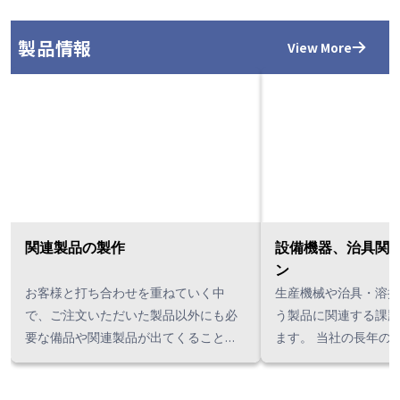
製品情報
View More
関連製品の製作
設備機器、治具関
ン
お客様と打ち合わせを重ねていく中
生産機械や治具・溶接
で、ご注文いただいた製品以外にも必
う製品に関連する課題
要な備品や関連製品が出てくることが
ます。 当社の長年の経験、日本の関連
あります。 当社で製作・手配が可能な
会社、タイでのネット
場合は、これらの製品も併せて対応い
使し、最適なソリュー