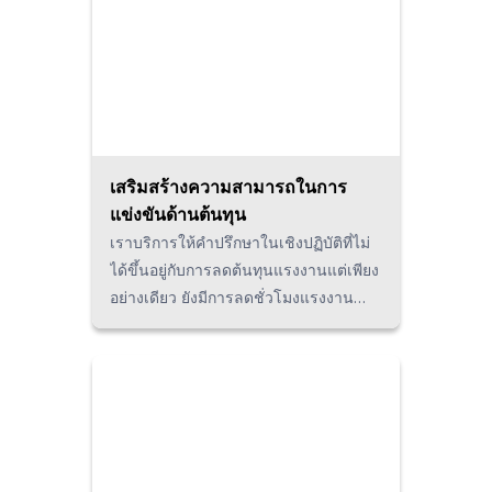
เสริมสร้างความสามารถในการ
แข่งขันด้านต้นทุน
เราบริการให้คำปรึกษาในเชิงปฏิบัติที่ไม่
ได้ขึ้นอยู่กับการลดต้นทุนแรงงานแต่เพียง
อย่างเดียว ยังมีการลดชั่วโมงแรงงาน
การปรับปรุงงานฝ่ายสนับสนุน (Indirect
function) ให้มีประสิทธิภาพ การลด
ต้นทุนการจัดซื้อ การปรับปรุงYieldของ
วัตถุดิบ สินค้าคงคลังและการลด Lead
Time เป็นต้น