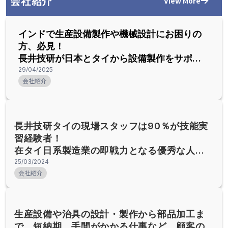
会社紹介
View More
インドで生産設備製作や機械設計にお困りの
方、必見！
長井技研が日本とタイから設備製作をサポー
トします
29/04/2025
会社紹介
長井技研タイの現場スタッフは90％が技能実
習経験者！
在タイ日系製造業の即戦力となる優秀な人材
採用の秘密とは？
25/03/2024
会社紹介
生産設備や治具の設計・製作から部品加工ま
で。短納期、手間がかかる仕事など、顧客の