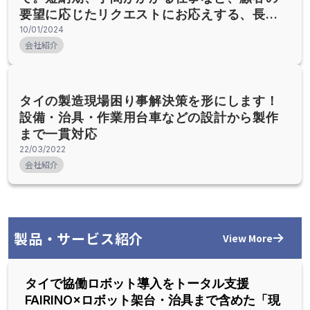
要望に応じたリクエストにお応えする、長井
技研（タイランド）
10/01/2024
会社紹介
タイの製造現場困り事解決策を形にします！
設備・治具・作業用台車などの設計から製作
まで一貫対応
22/03/2022
会社紹介
製品・サービス紹介
View More
タイで協働ロボット導入をトータル支援
FAIRINO×ロボット架台・治具まで含めた「現